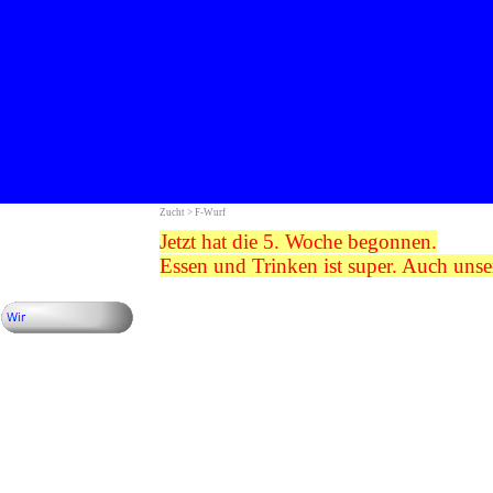
Zucht > F-Wurf
Jetzt hat die 5. Woche begonnen.
Essen und Trinken ist super. Auch unse