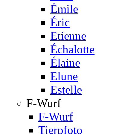
Émile
Éric
Etienne
Échalotte
Élaine
Elune
Estelle
F-Wurf
F-Wurf
Tierpfoto