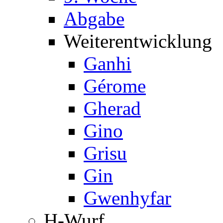
Abgabe
Weiterentwicklung
Ganhi
Gérome
Gherad
Gino
Grisu
Gin
Gwenhyfar
H-Wurf